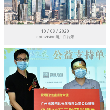
10 / 09 / 2020
optoVision鏡片在台灣