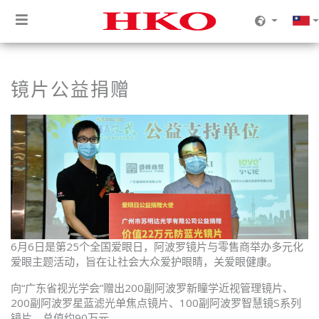
镜片公益捐赠
6月6日是第25个全国爱眼日，阿波罗镜片与零售商举办多元化
爱眼主题活动，旨在让社会大众爱护眼睛，关爱眼健康。
向“广东省视光学会”赠出200副阿波罗新瞳学近视管理镜片、
200副阿波罗星蓝滤光单焦点镜片、100副阿波罗智慧镜S系列
镜片，总值约90万元。